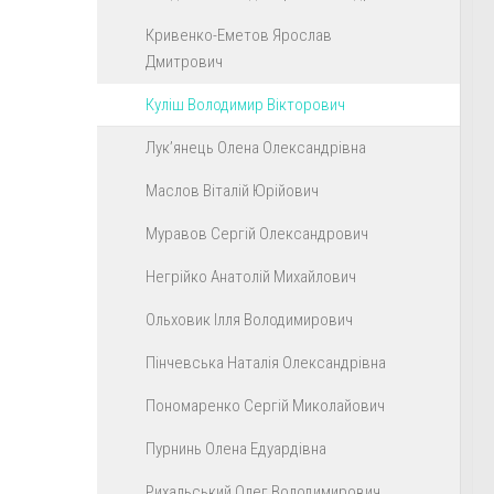
Кривенко-Еметов Ярослав
Дмитрович
Куліш Володимир Вікторович
Лук’янець Олена Олександрівна
Маслов Віталій Юрійович
Муравов Сергій Олександрович
Негрійко Анатолій Михайлович
Ольховик Ілля Володимирович
Пінчевська Наталія Олександрівна
Пономаренко Сергій Миколайович
Пурнинь Олена Едуардівна
Рихальський Олег Володимирович