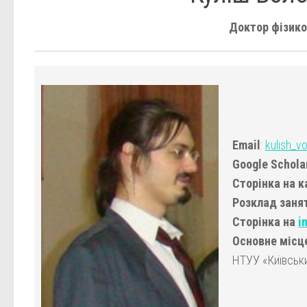
Доктор фізико
Email
:
kulish_v
Google Schola
Сторінка на 
Розклад заня
Сторінка на
i
Основне місц
НТУУ «Київськи