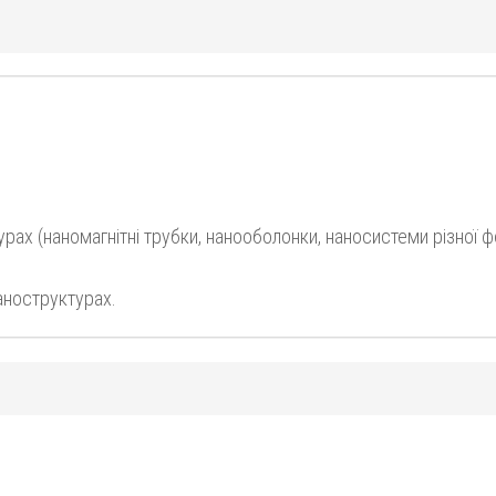
рах (наномагнітні трубки, нанооболонки, наносистеми різної ф
наноструктурах.