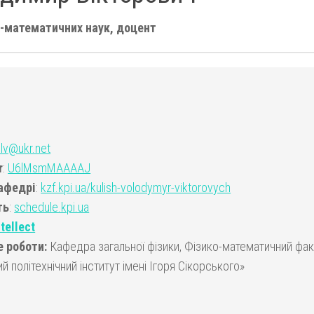
-математичних наук, доцент
olv@ukr.net
r
:
U6lMsmMAAAAJ
кафедрі
:
kzf.kpi.ua/kulish-volodymyr-viktorovych
ть
:
schedule.kpi.ua
ntellect
е роботи:
Кафедра загальної фізики, Фізико-математичний фак
й політехнічний інститут імені Ігоря Сікорського»