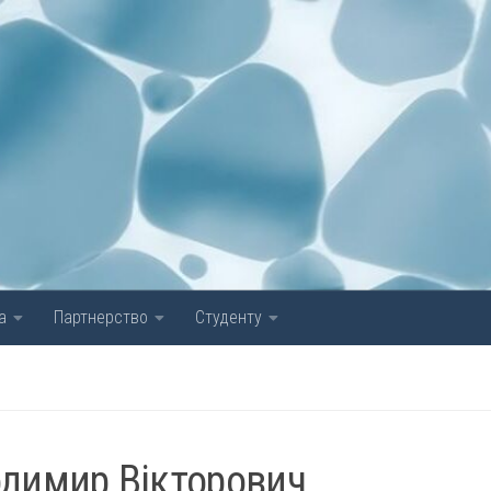
а
Партнерство
Студенту
одимир Вікторович