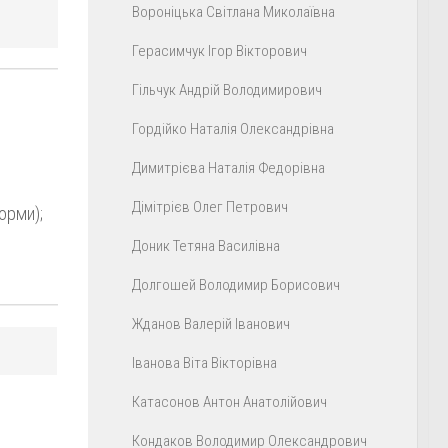
Вороніцька Світлана Миколаївна
Герасимчук Ігор Вікторович
Гільчук Андрій Володимирович
Гордійко Наталія Олександрівна
Димитрієва Наталія Федорівна
Дімітрієв Олег Петрович
орми);
Доник Тетяна Василівна
Долгошей Володимир Борисович
Жданов Валерій Іванович
Іванова Віта Вікторівна
Катасонов Антон Анатолійович
Кондаков Володимир Олександрович