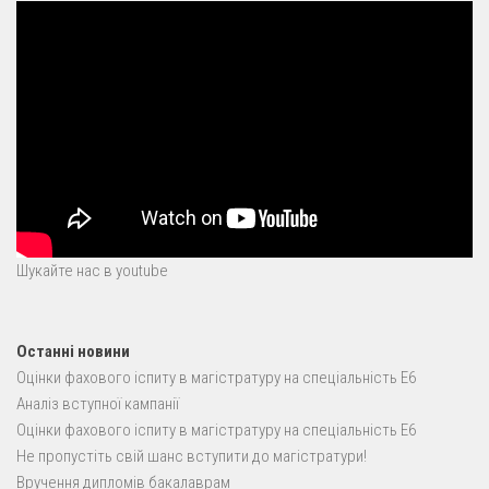
Шукайте нас в youtube
Останні новини
Оцінки фахового іспиту в магістратуру на спеціальність E6
Аналіз вступної кампанії
Оцінки фахового іспиту в магістратуру на спеціальність E6
Не пропустіть свій шанс вступити до магістратури!
Вручення дипломів бакалаврам