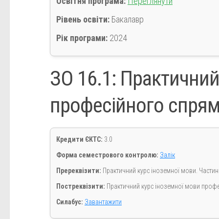
Освітня програма:
Переглянути
Рівень освіти:
Бакалавр
Рік програми:
2024
ЗО 16.1: Практичний
професійного спрям
Кредити ЄКТС:
3.0
Форма семестрового контролю:
Залік
Пререквізити:
Практичний курс іноземної мови. Частин
Постреквізити:
Практичний курс іноземної мови профе
Силабус:
Завантажити