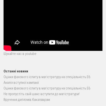
Шукайте нас в youtube
Останні новини
Оцінки фахового іспиту в магістратуру на спеціальність E6
Аналіз вступної кампанії
Оцінки фахового іспиту в магістратуру на спеціальність E6
Не пропустіть свій шанс вступити до магістратури!
Вручення дипломів бакалаврам