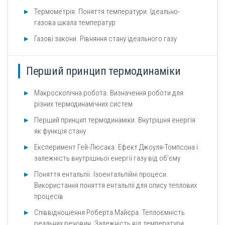
Термометрія. Поняття температури. Ідеально-
газова шкала температур
Газові закони. Рівняння стану ідеального газу
Перший принцип термодинаміки
Макроскопічна робота. Визначення роботи для
різних термодинамічних систем
Перший принцип термодинаміки. Внутрішня енергія
як функція стану
Експеримент Гей-Люсака. Ефект Джоуля-Томпсона і
залежність внутрішньої енергії газу від об’єму
Поняття ентальпії. Ізоентальпійні процеси.
Використання поняття ентальпії для опису теплових
процесів
Співвідношення Роберта Майєра. Теплоємність
реальних речовин. Залежність від температури