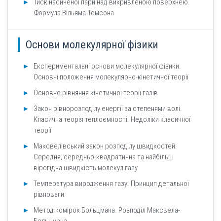
Тиск насиченої пари над викривленою поверхнею.
Формула Вільяма-Томсона
Основи молекулярної фізики
Експериментальні основи молекулярної фізики.
Основні положення молекулярно-кінетичної теорії
Основне рівняння кінетичної теорії газів
Закон рівнорозподілу енергії за степенями волі.
Класична теорія теплоємності. Недоліки класичної
теорії
Максвелівський закон розподілу швидкостей.
Середня, середньо-квадратична та найбільш
вірогідна швидкість молекул газу
Температура виродження газу. Принцип детальної
рівноваги
Метод комірок Больцмана. Розподіл Максвела-