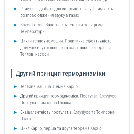
Рівняння адіабати для ідеального газу. Швидкість
розповсюдження звуку в газах
Закон Гесса. Залежність теплоти реакції від
температури
Цикли теплових машин. Практична ефективність
двигунів внутрішнього та зовнішнього згорання.
Теплові насоси
Другий принцип термодинаміки
Теплова машина. Лемма Карно
Другий принцип термодинаміки. Постулат Клаузіуса.
Постулат Томпсона-Планка
Еквівалентність постулатів Клаузіуса та Томпсона-
Планка
Цикл Карно, перша та друга теорема Карно