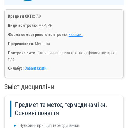
Кредити ЄКТС:
7.0
Види контролю:
МКР
,
РР
Форма семестрового контролю:
Екзамен
Пререквізити:
Механіка
Постреквізити:
Статистична фізика та основи фізики твердого
тіла
Силабус:
Завантажити
Зміст дисципліни
Предмет та метод термодинаміки.
Основні поняття
Нульовий принцип термодинаміки