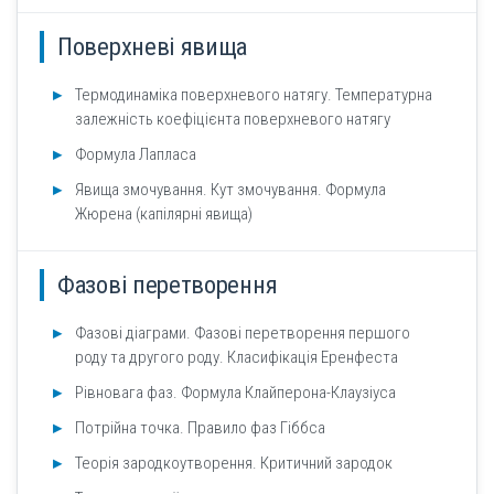
Поверхневі явища
Термодинаміка поверхневого натягу. Температурна
залежність коефіцієнта поверхневого натягу
Формула Лапласа
Явища змочування. Кут змочування. Формула
Жюрена (капілярні явища)
Фазові перетворення
Фазові діаграми. Фазові перетворення першого
роду та другого роду. Класифікація Еренфеста
Рівновага фаз. Формула Клайперона-Клаузіуса
Потрійна точка. Правило фаз Гіббса
Теорія зародкоутворення. Критичний зародок