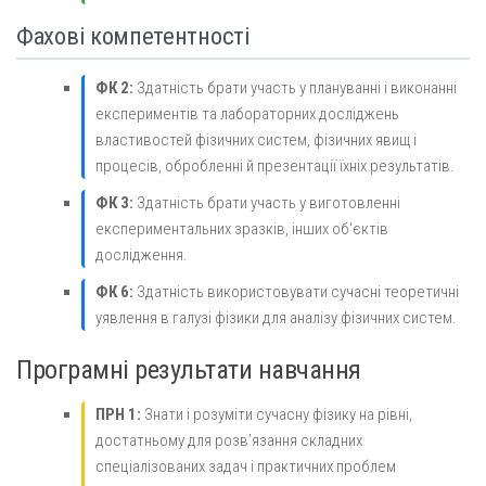
Фахові компетентності
ФК 2:
Здатність брати участь у плануванні і виконанні
експериментів та лабораторних досліджень
властивостей фізичних систем, фізичних явищ і
процесів, обробленні й презентації їхніх результатів.
ФК 3:
Здатність брати участь у виготовленні
експериментальних зразків, інших об'єктів
дослідження.
ФК 6:
Здатність використовувати сучасні теоретичні
уявлення в галузі фізики для аналізу фізичних систем.
Програмні результати навчання
ПРН 1:
Знати і розуміти сучасну фізику на рівні,
достатньому для розв’язання складних
спеціалізованих задач і практичних проблем