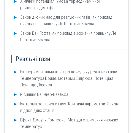
Хімічний потенціал. Умова термодинамічної
рівноваги двох фаз
Закон діючих мас для реагуючих газів, як приклад
виконання принципу Ле Шательє-Брауна
Закон Ван Гофта, як приклад виконання принципу Ле
Шательє-Брауна
Реальні гази
Експериментальні дані про поведінку реальних газів.
Температура Бойля. Ізотерми Ендрюса. Потенціал
Ленарда-Джонса
Рівняння Ван-дер-Ваальса
Ізотерма реального газу. Критичні параметри. Закон
відповідних станів
Ефект Джоуля-Томпсона. Методи отримання низьких
температур