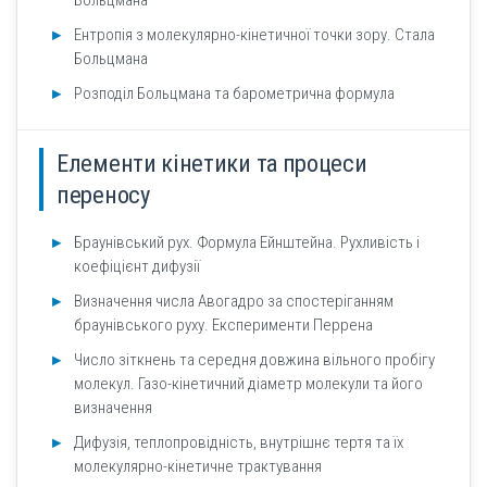
Больцмана
Ентропія з молекулярно-кінетичної точки зору. Стала
Больцмана
Розподіл Больцмана та барометрична формула
Елементи кінетики та процеси
переносу
Браунівський рух. Формула Ейнштейна. Рухливість і
коефіцієнт дифузії
Визначення числа Авогадро за спостеріганням
браунівського руху. Експерименти Перрена
Число зіткнень та середня довжина вільного пробігу
молекул. Газо-кінетичний діаметр молекули та його
визначення
Дифузія, теплопровідність, внутрішнє тертя та їх
молекулярно-кінетичне трактування