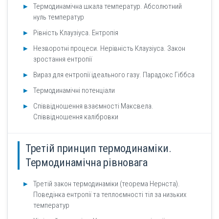
Термодинамічна шкала температур. Абсолютний
нуль температур
Рівність Клаузіуса. Ентропія
Незворотні процеси. Нерівність Клаузіуса. Закон
зростання ентропії
Вираз для ентропії ідеального газу. Парадокс Гіббса
Термодинамічні потенціали
Співвідношення взаємності Максвела.
Співвідношення калібровки
Третій принцип термодинаміки.
Термодинамічна рівновага
Третій закон термодинаміки (теорема Нернста).
Поведінка ентропії та теплоємності тіл за низьких
температур