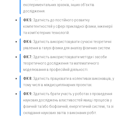
експериментальних зразків, інших об'єктів
дослідження.
ФК 5:
Здатність до постійного розвитку
компетентностей у сфері прикладної фізики, інженерії
та комп’ютерних технологій.
ФК 6:
Здатність використовувати сучасні теоретичні
уявлення в галузі фізики для аналізу фізичних систем.
ФК 7:
Здатність використовувати методи і засоби
теоретичного дослідження та математичного
моделювання в професійній діяльності.
ФК 8:
Здатність працювати в колективах виконавців, у
тому числі в міждисциплінарних проектах.
ФК 9:
Здатність брати участь у роботах з проведення
наукових досліджень властивостей явищ і процесів у
фізичній та/або біофізичній, енергетичній системі, та зі
складання наукових звітів з виконаних робіт.