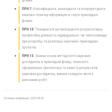
фізики.
ПРН 7:
Класифікувати, аналізувати та інтерпретувати
науково-технічну інформацію в галузі прикладної
фізики.
ПРН 10:
Планувати й організовувати результативну
професійну діяльність індивідуально і як член команди
при розробці та реалізації наукових і прикладних
проєктів.
ПРН 15:
Знання основ методології наукових
досліджень в прикладній фізиці, технології
оформлення, презентації та захисту результатів
наукових досліджень, вміння складати звіти з
виконаних робіт.
Останнє оновлення: 2025-09-26