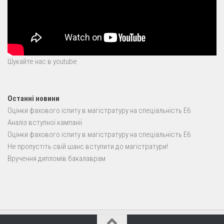
Шукайте нас в youtube
Останні новини
Оцінки фахового іспиту в магістратуру на спеціальність E6
Аналіз вступної кампанії
Оцінки фахового іспиту в магістратуру на спеціальність E6
Не пропустіть свій шанс вступити до магістратури!
Вручення дипломів бакалаврам