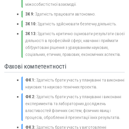
міжособистістної взаємодії.
ЗК 9:
Здатність працювати автономно.
ЗК 10:
Здатність здійснювати безпечну діяльність.
ЗК 13:
Здатність критично оцінювати результати своєї
діяльності в професійній сфері, навчанні і приймати
обґрунтовані рішення з урахуванням наукових,
соціальних, етичних, правових, економічних аспектів.
Фахові компетентності
ФК 1:
Здатність брати участь у плануванні та виконанні
наукових та науково-технічних проектів.
ФК 2:
Здатність брати участь у плануванні і виконанні
експериментів та лабораторних досліджень
властивостей фізичних систем, фізичних явищ і
процесів, обробленні й презентації їхніх результатів.
ФК 3:
Здатність брати участь у виготовленні