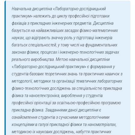
Навчальна дисципліна «Лабораторно-дослідницький
практикум» належить до циклу професійної підготовки
фахівців з прикладних інженерних предметів. Дисципліна
базується на найважливіших засадах фізико-математичних
науках, що відіграють значну роль у підготовці інженерів
багатьох спеціальностей, у тому числі на фундаментальних
законах фізики, процесах і інженерно-технологічних задачах
реального виробництва. Метою навчальної дисципліни
«Лабораторно-дослідницький практикум» є формування у
студентів базових теоретичних знань та практичних навичок з
методології, методики та організації тематичних лабораторних
фізико-технологічних досліджень за спеціальністю прикладна
фізика та наноелектроніка, вироблення у студентів
професійної орієнтації за освітньою-професійною програмою
прикладна фізика. Завданнями даної дисципліни є
ознайомлення студентів з сучасними методологічними
концепціями в галузі прикладної фізики та наноматеріалах,
методикою їх наукових досліджень, набуття практичних