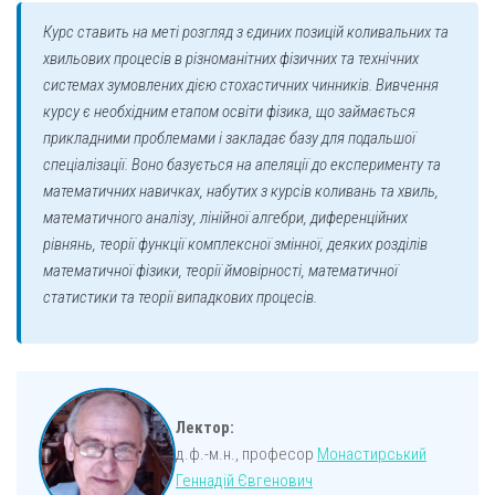
Курс ставить на меті розгляд з єдиних позицій коливальних та
хвильових процесів в різноманітних фізичних та технічних
системах зумовлених дією стохастичних чинників. Вивчення
курсу є необхідним етапом освіти фізика, що займається
прикладними проблемами і закладає базу для подальшої
спеціалізації. Воно базується на апеляції до експерименту та
математичних навичках, набутих з курсів коливань та хвиль,
математичного аналізу, лінійної алгебри, диференційних
рівнянь, теорії функції комплексної змінної, деяких розділів
математичної фізики, теорії ймовірності, математичної
статистики та теорії випадкових процесів.
Лектор:
д.ф.-м.н., професор
Монастирський
Геннадій Євгенович