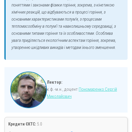
поняттями і законами фізики горіння, зокрема, з кінетикою
хімічних реакцій, що відбуваються в процесі горіння, з
основними характеристиками полум'я, з процесами
тепломасообміну в полум'ї та навколишньому середовищі, з
основними типами горіння та їх особливостями. Особлива
увага приділяється екологічним аспектам горіння, зокрема,
утворенню шкідливих викидів і методам їхнього зменшення.
Лектор:
к.ф.-м.н., доцент
Пономаренко Сергій
Миколайович
Кредити ЄКТС:
5.0