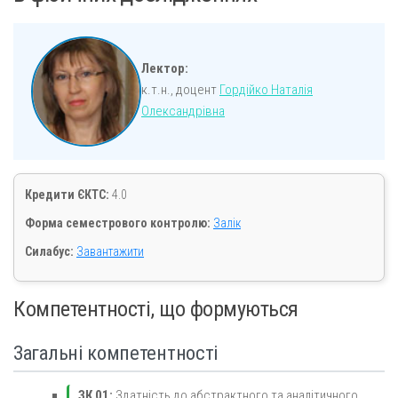
Лектор:
к.т.н., доцент
Гордійко Наталія
Олександрівна
Кредити ЄКТС:
4.0
Форма семестрового контролю:
Залік
Силабус:
Завантажити
Компетентності, що формуються
Загальні компетентності
ЗК 01:
Здатність до абстрактного та аналітичного