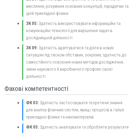
мислення, розуміння основних концепцій, парадигми та
ідей прикладної фізики
ЗК 05:
Здатність використовувати інформаційні та
комунікаційні технології для вирішення задач в
дослідницькій діяльності
ЗК 09:
Здатність адаптуватися та діяти в нових
ситуаціях під тиском обставин, зокрема, здатність до
самостійного освоєння нових методів дослідження,
зміни наукового й виробничого профілю своєї
діяльності
Фахові компетентності
ФК 03:
Здатність застосовувати теоретичні знання
для аналізу фізичних систем, явищ і процесів в галузі
прикладної фізики та наноматеріалів
ФК 05:
Здатність аналізувати та обробляти результати