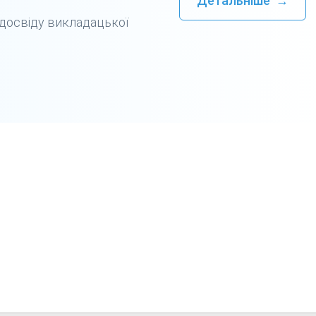
Детальніше
→
 досвіду викладацької