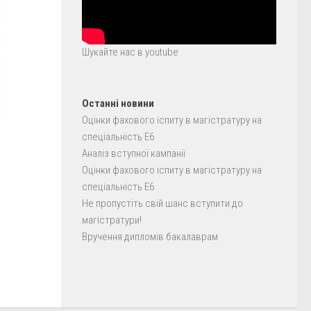
Шукайте нас в youtube
Останні новини
Оцінки фахового іспиту в магістратуру на
спеціальність E6
Аналіз вступної кампанії
Оцінки фахового іспиту в магістратуру на
спеціальність E6
Не пропустіть свій шанс вступити до
магістратури!
Вручення дипломів бакалаврам