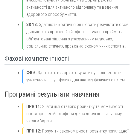
використовувати різні види та форми рухової
активності для активного відпочинку та ведення
здорового способу життя.
ЗК 13:
Здатність критично оцінювати результати своєї
діяльності в професійній сфері, навчанні і приймати
обґрунтовані рішення з урахуванням наукових,
соціальних, етичних, правових, економічних аспектів.
Фахові компетентності
ФК 6:
Здатність використовувати сучасні теоретичні
уявлення в галузі фізики для аналізу фізичних систем.
Програмні результати навчання
ПРН 11:
Знати цілі сталого розвитку та можливості
своєї професійної сфери для їх досягнення, в тому
числі в Україні.
ПРН 12:
Розуміти закономірності розвитку прикладної