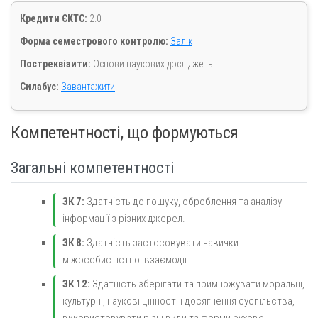
Кредити ЄКТС:
2.0
Форма семестрового контролю:
Залік
Постреквізити:
Основи наукових досліджень
Силабус:
Завантажити
Компетентності, що формуються
Загальні компетентності
ЗК 7:
Здатність до пошуку, оброблення та аналізу
інформації з різних джерел.
ЗК 8:
Здатність застосовувати навички
міжособистістної взаємодії.
ЗК 12:
Здатність зберігати та примножувати моральні,
культурні, наукові цінності і досягнення суспільства,