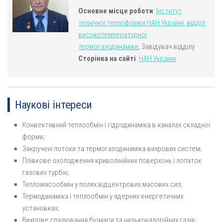
Основне місце роботи
:
Інститут
технічної теплофізики НАН України, відділ
високотемпературної
термогазодинаміки
, Завідувач відділу
Сторінка на сайті
:
НАН України
Наукові інтереси
Конвективний теплообмін і гідродинаміка в каналах складної
форми;
Закручені потоки та термогазодинаміка вихрових систем;
Плівкове охолодження криволінійних поверхонь і лопаток
газових турбін;
Тепломасообмін у полях відцентрових масових сил;
Термодинаміка і теплообмін у ядерних енергетичних
установках;
Вихрове спалювання біомаси та низькокалорійних газів;