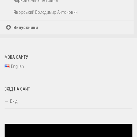
Чиркова Анна Петрівна
Яворський Володимир Антонович
Випускники
МОВА САЙТУ
English
ВХІД НА САЙТ
Вхід