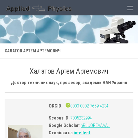
Skip to content
ХАЛАТОВ АРТЕМ АРТЕМОВИЧ
Халатов Артем Артемович
Доктор технічних наук, професор, академік НАН України
ORCID
:
0000-0002-7659-4234
Scopus ID
:
7005232994
Google Scholar
:
nRuUOPEAAAAJ
Сторінка на
intellect