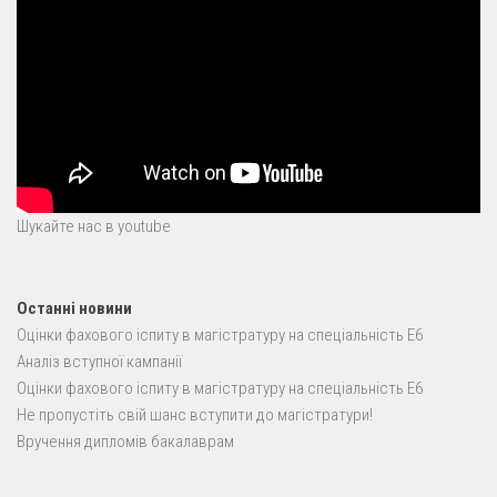
Шукайте нас в youtube
Останні новини
Оцінки фахового іспиту в магістратуру на спеціальність E6
Аналіз вступної кампанії
Оцінки фахового іспиту в магістратуру на спеціальність E6
Не пропустіть свій шанс вступити до магістратури!
Вручення дипломів бакалаврам