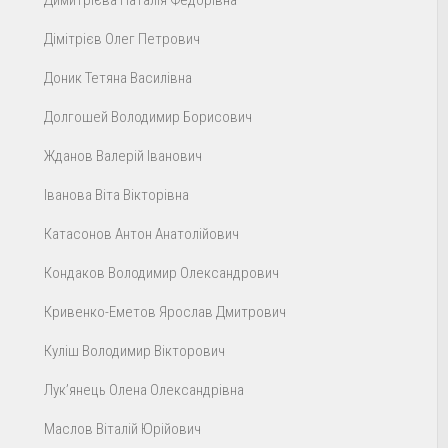
Димитрієва Наталія Федорівна
Дімітрієв Олег Петрович
Доник Тетяна Василівна
Долгошей Володимир Борисович
Жданов Валерій Іванович
Іванова Віта Вікторівна
Катасонов Антон Анатолійович
Кондаков Володимир Олександрович
Кривенко-Еметов Ярослав Дмитрович
Куліш Володимир Вікторович
Лук’янець Олена Олександрівна
Маслов Віталій Юрійович