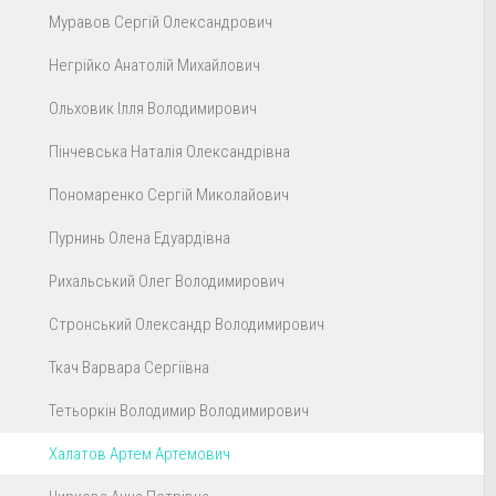
Муравов Сергій Олександрович
Негрійко Анатолій Михайлович
Ольховик Ілля Володимирович
Пінчевська Наталія Олександрівна
Пономаренко Сергій Миколайович
Пурнинь Олена Едуардівна
Рихальський Олег Володимирович
Стронський Олександр Володимирович
Ткач Варвара Сергіївна
Тетьоркін Володимир Володимирович
Халатов Артем Артемович