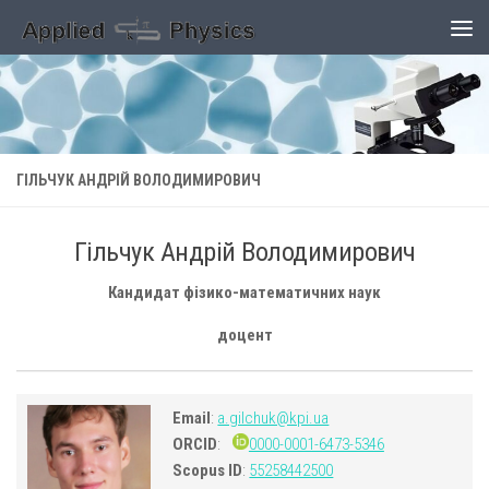
Skip to content
ГІЛЬЧУК АНДРІЙ ВОЛОДИМИРОВИЧ
Гільчук Андрій Володимирович
Кандидат фізико-математичних наук
доцент
Email
:
a.gilchuk@kpi.ua
ORCID
:
0000-0001-6473-5346
Scopus ID
:
55258442500