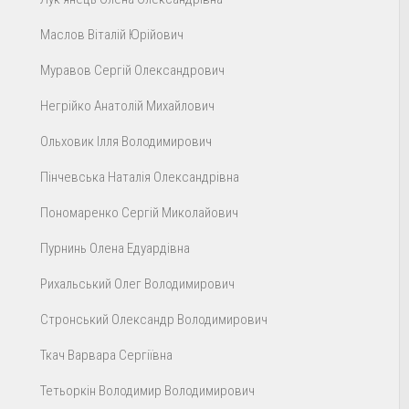
Маслов Віталій Юрійович
Муравов Сергій Олександрович
Негрійко Анатолій Михайлович
Ольховик Ілля Володимирович
Пінчевська Наталія Олександрівна
Пономаренко Сергій Миколайович
Пурнинь Олена Едуардівна
Рихальський Олег Володимирович
Стронський Олександр Володимирович
Ткач Варвара Сергіївна
Тетьоркін Володимир Володимирович