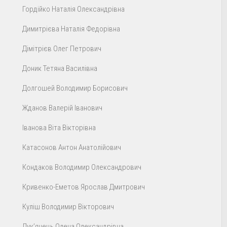
Гордійко Наталія Олександрівна
Димитрієва Наталія Федорівна
Дімітрієв Олег Петрович
Доник Тетяна Василівна
Долгошей Володимир Борисович
Жданов Валерій Іванович
Іванова Віта Вікторівна
Катасонов Антон Анатолійович
Кондаков Володимир Олександрович
Кривенко-Еметов Ярослав Дмитрович
Куліш Володимир Вікторович
Лук’янець Олена Олександрівна