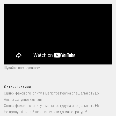
Шукайте нас в youtube
Останні новини
Оцінки фахового іспиту в магістратуру на спеціальність E6
Аналіз вступної кампанії
Оцінки фахового іспиту в магістратуру на спеціальність E6
Не пропустіть свій шанс вступити до магістратури!