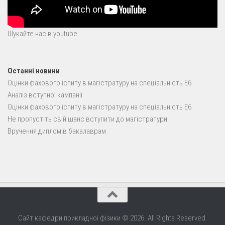
Шукайте нас в youtube
Останні новини
Оцінки фахового іспиту в магістратуру на спеціальність E6
Аналіз вступної кампанії
Оцінки фахового іспиту в магістратуру на спеціальність E6
Не пропустіть свій шанс вступити до магістратури!
Вручення дипломів бакалаврам
Сайт кафедри прикладної фізики © 2026. All Rights Reserved.