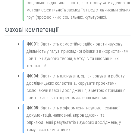
соціальної відповідальності, застосовувати адекватні
методи ефективної взаємодії з представниками різних
груп (професійних, соціальних, культурних).
Фахові компетенції
ФК 01:
Здатність самостійно здійснювати наукову
діяльність у галузі прикладної фізики з використанням
новітніх наукових теорій, методів та інноваційних
технологій.
ФК 04:
Здатність планувати, організовувати роботу
дослідницьких колективів, керувати проектами,
включаючи власні дослідження, з метою отримання
новітніх знань та переосмислення наявних.
ФК 05:
Здатність у оформленні науково-технічної
документації, написанні, впровадженні та
оприлюдненні результатів наукових досліджень, у
тому числі самостійних.