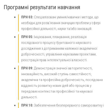
Програмні результати навчання
ПРН 03:
Спеціалізовані уміння/навички і методи, що
необхідні для розв'язання значущих проблем у сфері
професійної діяльності, науки та/або інновацій.
ПРН 05:
Ініціювання, планування, реалізація
послідовного процесу ґрунтовного наукового
дослідження з дотриманням належної академічної
доброчесності, управління науковими проектами,
реєстрація прав інтелектуальної власності.
ПРН 09:
Демонстрація значної авторитетності,
інноваційність, високий ступінь самостійності,
академічна та професійна доброчесність, послідовна
відданість розвитку нових ідей або процесів у
передових контекстах професійної та наукової
діяльності.
ПРН 10:
Забезпечення безперервного саморозвитку і