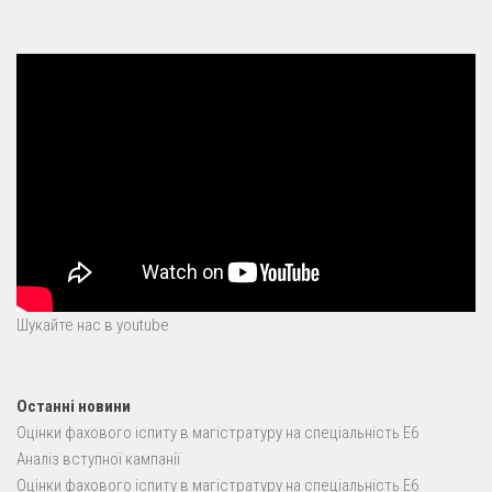
Шукайте нас в youtube
Останні новини
Оцінки фахового іспиту в магістратуру на спеціальність E6
Аналіз вступної кампанії
Оцінки фахового іспиту в магістратуру на спеціальність E6