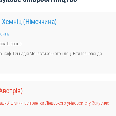
а Хемніц
(Німеччина)
ентів
ріха Шварца
. каф. Геннадія Монастирського і доц. Віти Іванової до
 Австрія)
дної фізики, аспірантки Лінцського університету Закусило