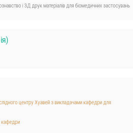
знавство і 3Д друк матеріалів для біомедичних застосувань
ія)
ослідного центру Хуавей з викладачами кафедри для
в кафедри