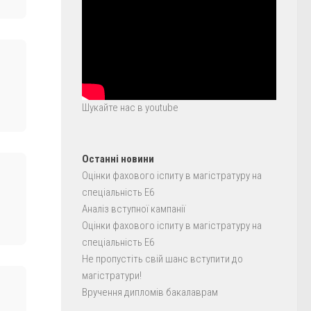
Шукайте нас в youtube
Останні новини
Оцінки фахового іспиту в магістратуру на
спеціальність E6
Аналіз вступної кампанії
Оцінки фахового іспиту в магістратуру на
спеціальність E6
Не пропустіть свій шанс вступити до
магістратури!
Вручення дипломів бакалаврам