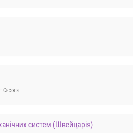
нт Європа
ханічних систем
(Швейцарія)