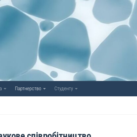
а
Партнерство
Студенту
укове співробітництво