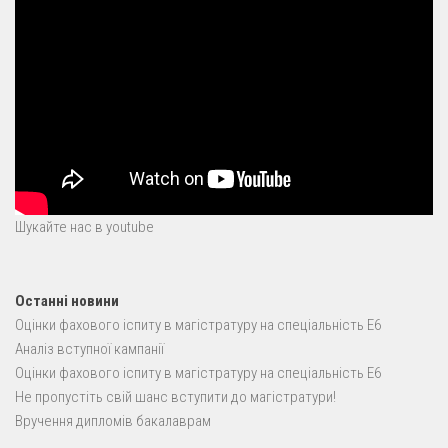
Шукайте нас в youtube
Останні новини
Оцінки фахового іспиту в магістратуру на спеціальність E6
Аналіз вступної кампанії
Оцінки фахового іспиту в магістратуру на спеціальність E6
Не пропустіть свій шанс вступити до магістратури!
Вручення дипломів бакалаврам