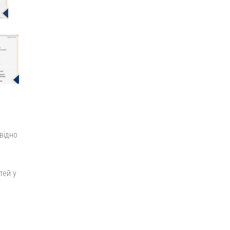
відно
тей у