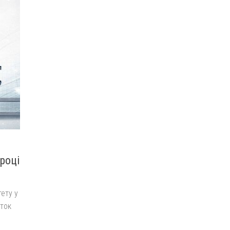
 році
тету у
аток