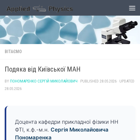
Skip to content
ВІТАЄМО
Подяка від Київської МАН
BY
ПОНОМАРЕНКО СЕРГІЙ МИКОЛАЙОВИЧ
· PUBLISHED
28.05.2026
· UPDATED
28.05.2026
Доцента кафедри прикладної фізики НН
ФТІ, к.ф.-м.н.
Сергія Миколайовича
Пономаренка