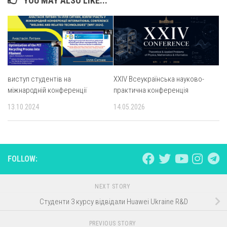
YOU MAY ALSO LIKE...
виступ студентів на
XXIV Всеукраїнська науково-
міжнародній конференції
практична конференція
13.10.2024
14.05.2026
FOLLOW:
NEXT STORY
Студенти 3 курсу відвідали Huawei Ukraine R&D
PREVIOUS STORY