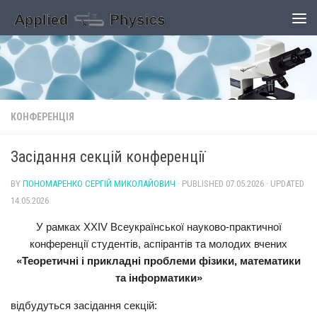
Skip to content
КОНФЕРЕНЦІЯ
Засідання секцій конференції
BY
ПОНОМАРЕНКО СЕРГІЙ МИКОЛАЙОВИЧ
· PUBLISHED
07.05.2026
· UPDATED
14.05.2026
У рамках XXIV Всеукраїнської науково-практичної
конференції студентів, аспірантів та молодих вчених
«Теоретичні і прикладні проблеми фізики, математики
та інформатики»
відбудуться засідання секцій: