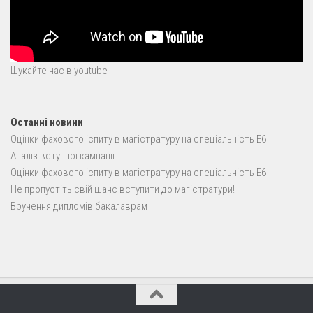
Шукайте нас в youtube
Останні новини
Оцінки фахового іспиту в магістратуру на спеціальність E6
Аналіз вступної кампанії
Оцінки фахового іспиту в магістратуру на спеціальність E6
Не пропустіть свій шанс вступити до магістратури!
Вручення дипломів бакалаврам