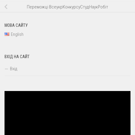
Переможці ВсеукрКонкурсуСтудНаукРобіт
МОВА САЙТУ
English
ВХІД НА САЙТ
Вхід