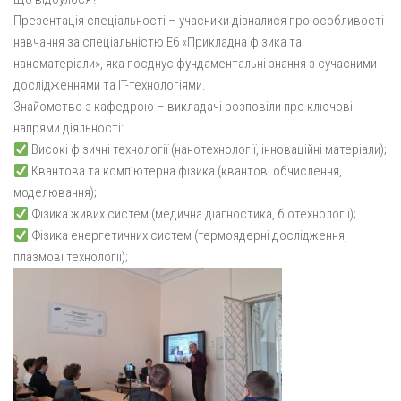
Презентація спеціальності – учасники дізналися про особливості
навчання за спеціальністю Е6 «Прикладна фізика та
наноматеріали», яка поєднує фундаментальні знання з сучасними
дослідженнями та IT-технологіями.
Знайомство з кафедрою – викладачі розповіли про ключові
напрями діяльності:
Високі фізичні технології (нанотехнології, інноваційні матеріали);
Квантова та комп’ютерна фізика (квантові обчислення,
моделювання);
Фізика живих систем (медична діагностика, біотехнології);
Фізика енергетичних систем (термоядерні дослідження,
плазмові технології);