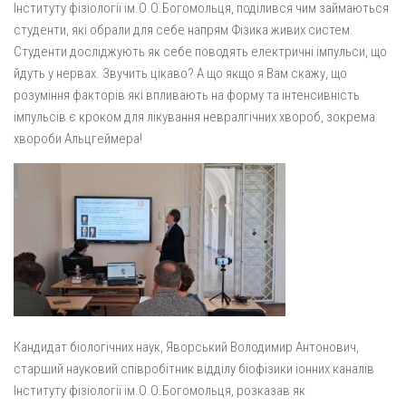
Інституту фізіології ім.О.О.Богомольця, поділився чим займаються
студенти, які обрали для себе напрям Фізика живих систем.
Студенти досліджують як себе поводять електричні імпульси, що
йдуть у нервах. Звучить цікаво? А що якщо я Вам скажу, що
розуміння факторів які впливають на форму та інтенсивність
імпульсів є кроком для лікування невралгічних хвороб, зокрема
хвороби Альцгеймера!
Кандидат біологічних наук, Яворський Володимир Антонович,
старший науковий співробітник відділу біофізики іонних каналів
Інституту фізіології ім.О.О.Богомольця, розказав як