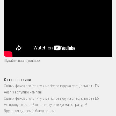
Шукайте нас в youtube
Останні новини
Оцінки фахового іспиту в магістратуру на спеціальність E6
Аналіз вступної кампанії
Оцінки фахового іспиту в магістратуру на спеціальність E6
Не пропустіть свій шанс вступити до магістратури!
Вручення дипломів бакалаврам