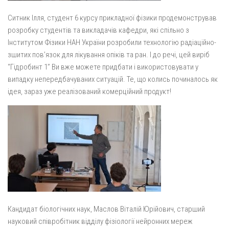
Ситник Ілля, студент 6 курсу прикладної фізики продемонстрував
розробку студентів та викладачів кафедри, які спільно з
Інститутом Фізики НАН України розробили технологію радіаційно-
зшитих пов’язок для лікування опіків та ран. І до речі, цей виріб
“Гідробинт 1” Ви вже можете придбати і використовувати у
випадку непередбачуваних ситуацій. Те, що колись починалось як
ідея, зараз уже реалізований комерційний продукт!
Кандидат біологічних наук, Маслов Віталій Юрійович, старший
науковий співробітник відділу фізіології нейронних мереж