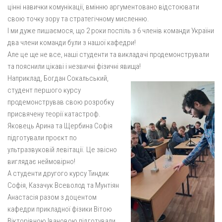
цінні навички комунікації, вмінню аргументовано відстоювати
свою точку зору та стратегічному мисленню.
І ми дуже пишаємося, що 2 роки поспіль з 6 членів команди України
два члени команди були з нашої кафедри!
Але це ще не все, наші студенти та викладачі продемонстрували
та пояснили цікаві і незвичні фізичні явища!
Наприклад, Богдан Сокальський,
студент першого курсу
продемонстрував свою розробку
присвячену теорії катастроф.
Яковець Арина та Щербина Софія
підготували проєкт по
ультразвуковій левітації. Це звісно
виглядає неймовірно!
А студенти другого курсу Тиндик
Софія, Казачук Всеволод та Мунтіян
Анастасія разом з доцентом
кафедри прикладної фізики Вітою
Вікторівною Івановою підготували