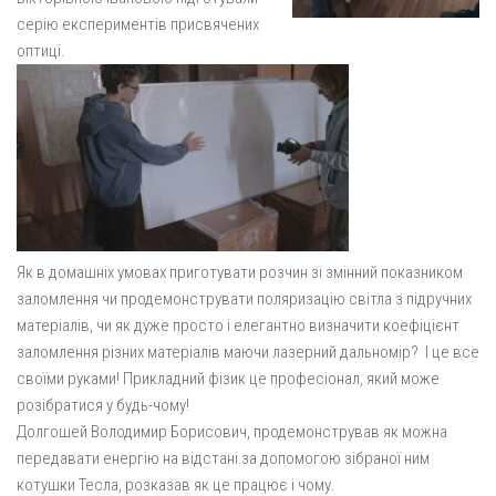
серію експериментів присвячених
оптиці.
Як в домашніх умовах приготувати розчин зі змінний показником
заломлення чи продемонструвати поляризацію світла з підручних
матеріалів, чи як дуже просто і елегантно визначити коефіцієнт
заломлення різних матеріалів маючи лазерний дальномір? І це все
своїми руками! Прикладний фізик це професіонал, який може
розібратися у будь-чому!
Долгошей Володимир Борисович, продемонстрував як можна
передавати енергію на відстані за допомогою зібраної ним
котушки Тесла, розказав як це працює і чому.