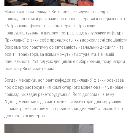
Монастирський Геннадій Євгенович, завідувач кафедри
прикладної фізики розказав про основні переваги спеціальності
Е6 Прикладна фізика та наноматеріали. Приклади
працевлаштувань та широку географію де випускники кафедри
Прикладної фізики себе проявляють, як висококласні спеціалісти.
Зокрема про практичну орієнтованість навчальних дисциплін та
освітні траєкторії, за якими можуть йти студенти. На нашій
спеціальності 25% від усіх дисциплін є вибірковими, тому напрям
розвитку Ви обираєте самі!
Богдан Макарчук, аспірант кафедри прикладної фізики розказав
про сферу застосування комп’ютерного моделювання у вирішенні
прикладних задач ракетобудування. Його доповідь на тему
“Дослідження методів застосування ежекторів для керування
параметрами вихлопу малих реактивних двигунів” є темою його
докторської дисертації!