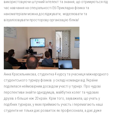
використовуючи штучний інтелект та знання, що отримуються під
час навчання на спеціальності Е6 Прикладна фізика та
наноматеріали можна досліджувати, моделювати та
візуалізовувати просторову організацію білків!
Анна Красильникова, студентка 4 курсу та учасниця міжнародного
студентського турніру фізиків у складі команди від України
поділилася неймовірним досвідом участі у турнірі. Про чудові
перспективи знайти однодумців, майбутніх колег та чудових
друзів з більше ніж 20 країн. Крім того, зауважила, що учать у
подібних турнірах, у яких приймають участь і перемагають наші
студенти не тільки дає розвиток як професіонала, а дає дуже