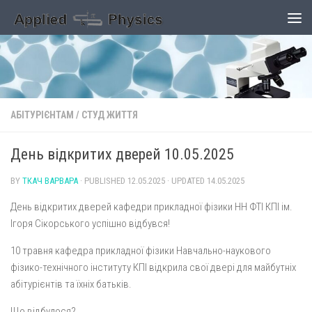
Skip to content
АБІТУРІЄНТАМ
/
СТУД ЖИТТЯ
День відкритих дверей 10.05.2025
BY
ТКАЧ ВАРВАРА
· PUBLISHED
12.05.2025
· UPDATED
14.05.2025
День відкритих дверей кафедри прикладної фізики НН ФТІ КПІ ім.
Ігоря Сікорського успішно відбувся!
10 травня кафедра прикладної фізики Навчально-наукового
фізико-технічного інституту КПІ відкрила свої двері для майбутніх
абітурієнтів та їхніх батьків.
Що відбулося?