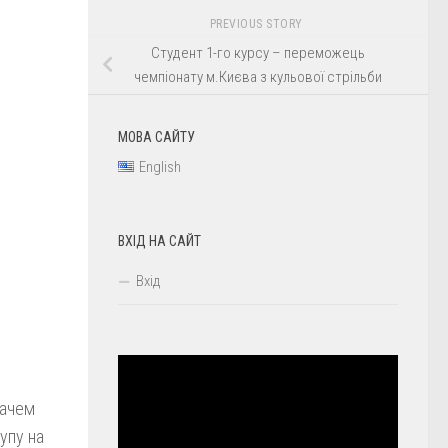
PREVIOUS STORY
Студент 1-го курсу – переможець
чемпіонату м.Києва з кульової стрільби
МОВА САЙТУ
English
ВХІД НА САЙТ
Вхід
вачем
упу на