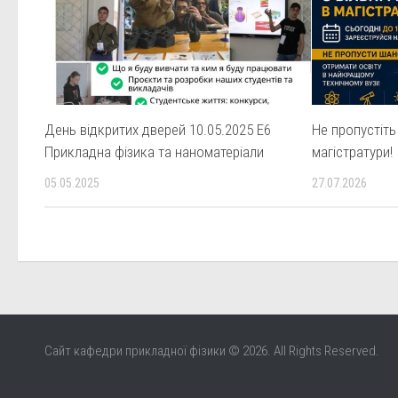
День відкритих дверей 10.05.2025 Е6
Не пропустіть
Прикладна фізика та наноматеріали
магістратури!
05.05.2025
27.07.2026
Сайт кафедри прикладної фізики © 2026. All Rights Reserved.