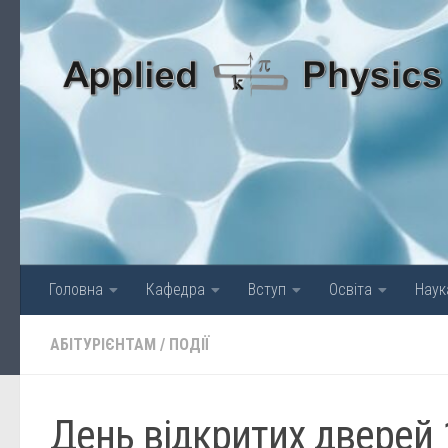
Skip to content
Головна
Кафедра
Вступ
Освіта
Наук
АБІТУРІЄНТАМ
/
ПОДІЇ
День відкритих дверей 