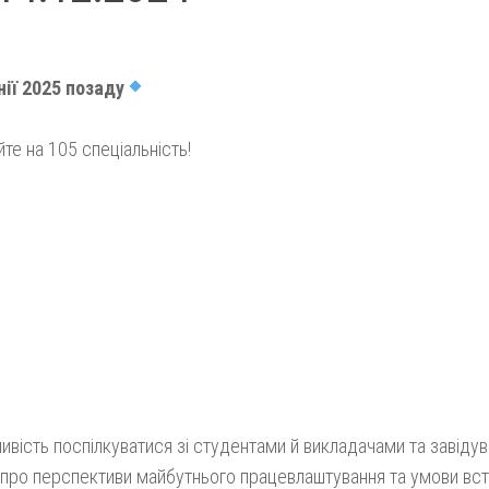
ії 2025 позаду
те на 105 спеціальність!
ливість поспілкуватися зі студентами й викладачами та завіду
 про перспективи майбутнього працевлаштування та умови вст