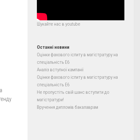
Шукайте нас в youtube
Останні новини
Оцінки фахового іспиту в магістратуру на
спеціальність E6
Аналіз вступної кампанії
Оцінки фахового іспиту в магістратуру на
спеціальність E6
а
Не пропустіть свій шанс вступити до
тенду
магістратури!
Вручення дипломів бакалаврам