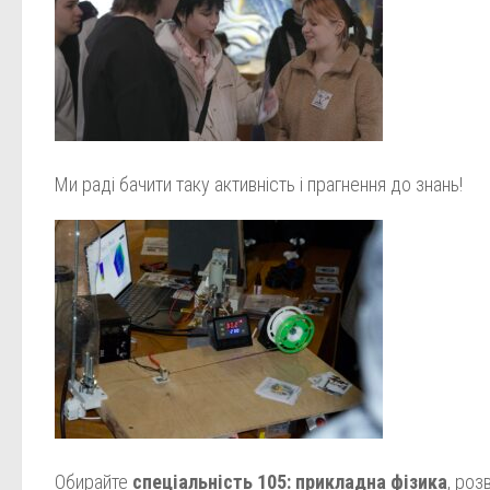
Ми раді бачити таку активність і прагнення до знань!
Обирайте
спеціальність 105: прикладна фізика
, роз