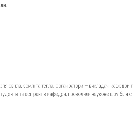
али
.
ергія світла, землі та тепла. Організатори — викладачі кафедри т
тудентів та аспірантів кафедри, проводили наукове шоу біля с