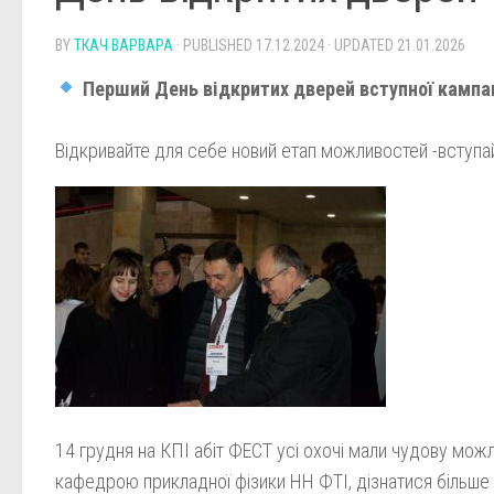
BY
ТКАЧ ВАРВАРА
· PUBLISHED
17.12.2024
· UPDATED
21.01.2026
Перший День відкритих дверей вступної кампан
Відкривайте для себе новий етап можливостей -вступай
14 грудня на КПІ абіт ФЕСТ усі охочі мали чудову мож
кафедрою прикладної фізики НН ФТІ, дізнатися більше