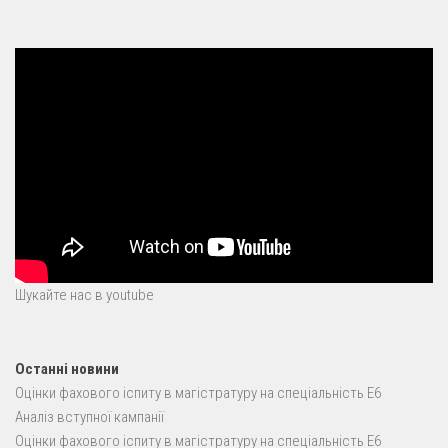
Шукайте нас в youtube
Останні новини
Оцінки фахового іспиту в магістратуру на спеціальність E6
Аналіз вступної кампанії
Оцінки фахового іспиту в магістратуру на спеціальність E6