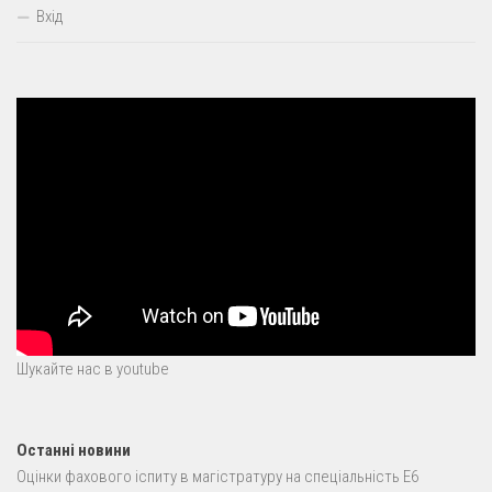
Вхід
Шукайте нас в youtube
Останні новини
Оцінки фахового іспиту в магістратуру на спеціальність E6