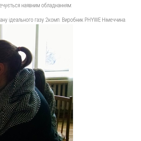
печується наявним обладнанням:
ану ідеального газу 2комп. Виробник PHYWE Німеччина.