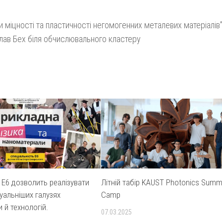
и міцності та пластичності негомогенних металевих матеріалів
лав Бех біля обчислювального кластеру
 Е6 дозволить реалізувати
Літній табір KAUST Photonics Summ
уальніших галузях
Camp
и й технологій.
07.03.2025