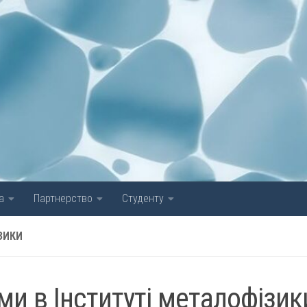
а
Партнерство
Студенту
ЗИКИ
ми в Інституті металофізик