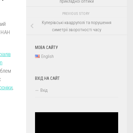
прикладної оптики
PREVIOUS STORY
Куперівські квадруполі та порушення
ший
симетрії зворотності часу
а НАН
МОВА САЙТУ
іалів
English
on
облем
к
ВХІД НА САЙТ
роніки
,
Вхід