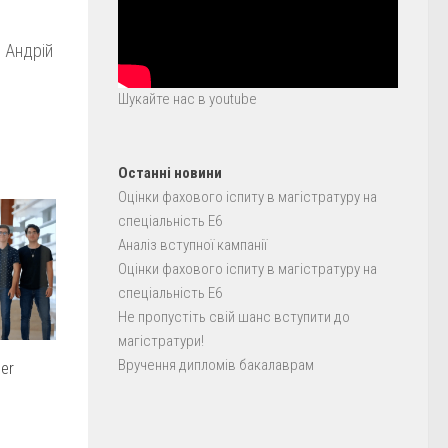
” Андрій
Шукайте нас в youtube
Останні новини
Оцінки фахового іспиту в магістратуру на
спеціальність E6
Аналіз вступної кампанії
Оцінки фахового іспиту в магістратуру на
спеціальність E6
Не пропустіть свій шанс вступити до
магістратури!
Вручення дипломів бакалаврам
er