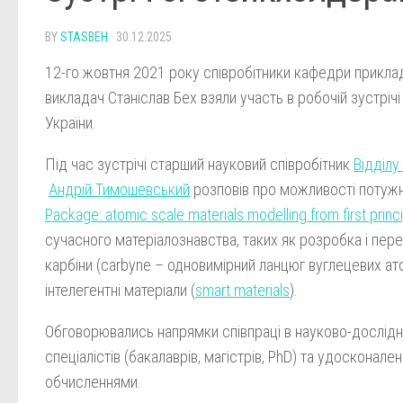
BY
STASBEH
·
30.12.2025
12-го жовтня 2021 року співробітники кафедри приклад
викладач Станіслав Бех взяли участь в робочій зустріч
України.
Під час зустрічі старший науковий співробітник
Відділу
Андрій Тимошевський
розповів про можливості потуж
Package: atomic scale materials modelling from first princ
сучасного матеріалознавства, таких як розробка і пере
карбіни (carbyne – одновимірний ланцюг вуглецевих ат
інтелегентні матеріали (
smart materials
).
Обговорювались напрямки співпраці в науково-дослідній
спеціалістів (бакалаврів, магістрів, PhD) та удосконале
обчисленнями.