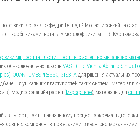
ної фізики в.о. зав. кафедри Геннадій Монастирський та стар
і із співробітниками Інституту металофізики ім. Г.В. Курдюмов
 фізики міцності та пластичності негомогенних металевих матер
них обчислювальних пакетів
VASP (The Vienna Ab initio Simulati
iples)
,
QUANTUMESPRESSO
,
SIESTA
для рішення актуальних пр
дбачення унікальних властивостей таких систем і матеріалів я
омів), модифікований-графен (
M-graphene
), матеріали для
спінт
 діяльності, так і в навчальному процесі, зокрема підготовки
ння освітніх компонентів, пов’язаними із квантово-механічними