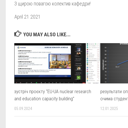
З щирою повагою колектив кафедри!
April 21 2021
YOU MAY ALSO LIKE...
зустріч проєкту “EU-UA nuclear research
результати о
and education capacity building”
очима студент
05.09.2024
12.01.2025