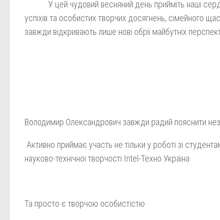
У цей чудовий весняний день прийміть наші сердечн
успіхів та особистих творчих досягнень, сімейного щастя
завжди відкривають лише нові обрії майбутніх перспект
Володимир Олександрович завжди радий пояснити нез
Активно приймає участь не тільки у роботі зі студента
науково-технічної творчості Intel-Teхно Україна
Та просто є творчою особистістю