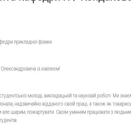
афедри прикладної фізики
Олександровича із ювілеєм!
нтської молоді, викладацькій та науковій роботі. Ми знає
нала, надзвичайно відданого своїй праці, а також як товарис
им але щирим, пожартувати. Своїм умінням працювати з людьми
тудентів.