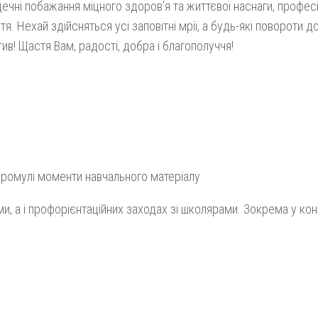
і побажання міцного здоров’я та життєвої наснаги, профес
. Нехай здійсняться усі заповітні мрії, а будь-які повороти до
ив! Щастя Вам, радості, добра і благополуччя!
ромулі моменти навчального матеріалу
ми, а і профорієнтаційних заходах зі школярами. Зокрема у кон