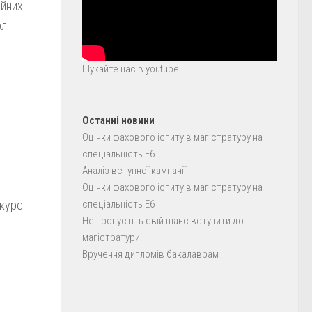
ійних
лі
Шукайте нас в youtube
Останні новини
Оцінки фахового іспиту в магістратуру на
спеціальність E6
Аналіз вступної кампанії
Оцінки фахового іспиту в магістратуру на
курсі
спеціальність E6
Не пропустіть свій шанс вступити до
магістратури!
Вручення дипломів бакалаврам