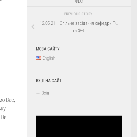
ФЕС
PREVIOUS STORY
12.05.21 – Спільне засідання кафедри ПФ
та ФЕС
МОВА САЙТУ
English
ВХІД НА САЙТ
Вхід
мо Вас,
ьку
 Ви