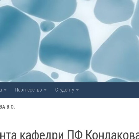
а
Партнерство
Студенту
А В.О.
ента кафедри ПФ Кондаков