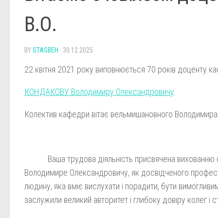
В.О.
BY
STASBEH
·
30.12.2025
22 квітня 2021 року виповнюється 70 років доценту к
КОНДАКОВУ Володимиру Олександровичу
Колектив кафедри вітає вельмишановного Володимира 
Ваша трудова діяльність присвячена вихованню студе
Володимире Олександровичу, як досвідченого професіо
людину, яка вміє вислухати і порадити, бути вимоглив
заслужили великий авторитет і глибоку довіру колег і с