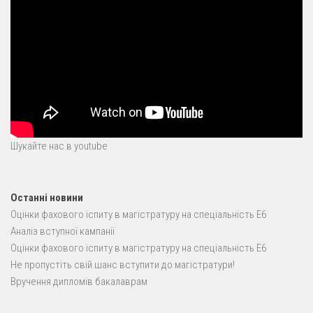
Шукайте нас в youtube
Останні новини
Оцінки фахового іспиту в магістратуру на спеціальність E6
Аналіз вступної кампанії
Оцінки фахового іспиту в магістратуру на спеціальність E6
Не пропустіть свій шанс вступити до магістратури!
Вручення дипломів бакалаврам