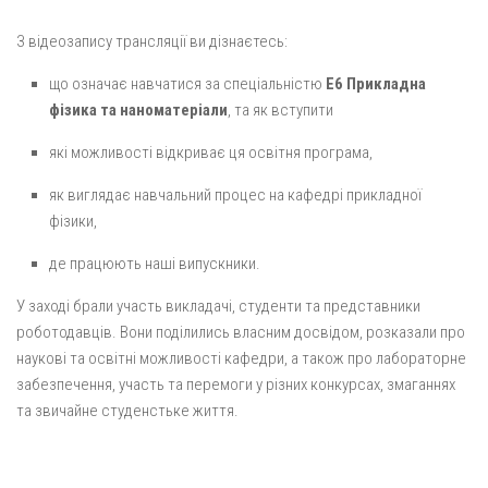
З відеозапису трансляції ви дізнаєтесь:
що означає навчатися за спеціальністю
Е6 Прикладна
фізика та наноматеріали
, та як вступити
які можливості відкриває ця освітня програма,
як виглядає навчальний процес на кафедрі прикладної
фізики,
де працюють наші випускники.
У заході брали участь викладачі, студенти та представники
роботодавців. Вони поділились власним досвідом, розказали про
наукові та освітні можливості кафедри, а також про лабораторне
забезпечення, участь та перемоги у різних конкурсах, змаганнях
та звичайне студенстьке життя.