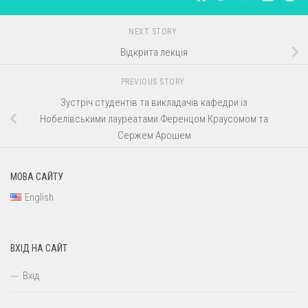
NEXT STORY
Відкрита лекція
PREVIOUS STORY
Зустріч студентів та викладачів кафедри із
Нобелiвськими лауреатами Ференцом Краусомом та
Сержем Арошем
МОВА САЙТУ
English
ВХІД НА САЙТ
Вхід