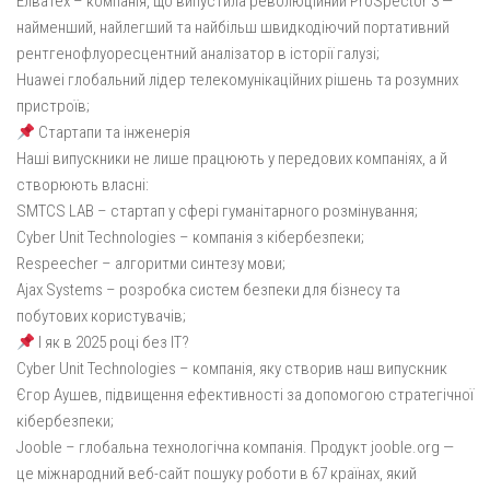
Елватех – компанія, що випустила революційний ProSpector 3 —
найменший, найлегший та найбільш швидкодіючий портативний
рентгенофлуоресцентний аналізатор в історії галузі;
Huawei глобальний лідер телекомунікаційних рішень та розумних
пристроїв;
Стартапи та інженерія
Наші випускники не лише працюють у передових компаніях, а й
створюють власні:
SMTCS LAB – стартап у сфері гуманітарного розмінування;
Cyber Unit Technologies – компанія з кібербезпеки;
Respeecher – алгоритми синтезу мови;
Ajax Systems – розробка систем безпеки для бізнесу та
побутових користувачів;
І як в 2025 році без ІТ?
Cyber Unit Technologies – компанія, яку створив наш випускник
Єгор Аушев, підвищення ефективності за допомогою стратегічної
кібербезпеки;
Jooble – глобальна технологічна компанія. Продукт jooble.org —
це міжнародний веб-сайт пошуку роботи в 67 країнах, який