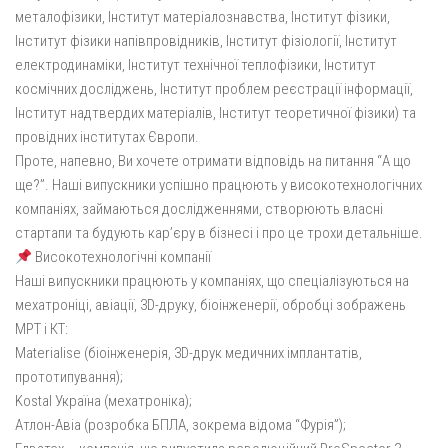
металофізики, Інститут матеріалознавства, Інститут фізики,
Інститут фізики напівпровідників, Інститут фізіології, Інститут
електродинаміки, Інститут технічної теплофізики, Інститут
космічних досліджень, Інститут проблем реєстрації інформації,
Інститут надтвердих матеріалів, Інститут теоретичної фізики) та
провідних інститутах Європи.
Проте, напевно, Ви хочете отримати відповідь на питання “А що
ще?”. Наші випускники успішно працюють у високотехнологічних
компаніях, займаються дослідженнями, створюють власні
стартапи та будують кар’єру в бізнесі і про це трохи детальніше.
Високотехнологічні компанії
Наші випускники працюють у компаніях, що спеціалізуються на
мехатроніці, авіації, 3D-друку, біоінженерії, обробці зображень
МРТ і КТ:
Materialise (біоінженерія, 3D-друк медичних імплантатів,
прототипування);
Kostal Україна (мехатроніка);
Атлон-Авіа (розробка БПЛА, зокрема відома “Фурія”);