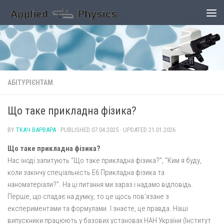
Skip to content
АБІТУРІЄНТАМ
Що таке прикладна фізика?
BY
ТКАЧ ВАРВАРА
· PUBLISHED
07.04.2025
· UPDATED
21.01.2026
Що таке прикладна фізика?
Нас іноді запитують “Що таке прикладна фізика?”, “Ким я буду,
коли закінчу спеціальність Е6 Прикладна фізика та
наноматеріали?”. На ці питання ми зараз і надамо відповідь.
Перше, що спадає на думку, то це щось пов’язане з
експериментами та формулами. І знаєте, це правда. Наші
випускники працюють у базових установах НАН України (Інститут