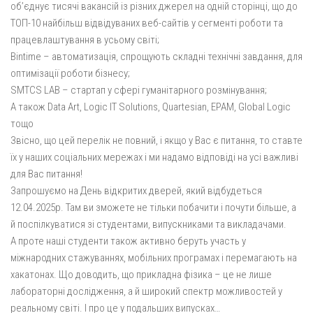
об’єднує тисячі вакансій із різних джерел на одній сторінці, що до
ТОП-10 найбільш відвідуваних веб-сайтів у сегменті роботи та
працевлаштування в усьому світі;
Bintime – автоматизація, спрощують складні технічні завдання, для
оптимізації роботи бізнесу;
SMTCS LAB – стартап у сфері гуманітарного розмінування;
А також Data Art, Logic IT Solutions, Quartesian, EPAM, Global Logic
тощо
Звісно, що цей перелік не повний, і якщо у Вас є питання, то ставте
їх у наших соціальних мережах і ми надамо відповіді на усі важливі
для Вас питання!
Запрошуємо на День відкритих дверей, який відбудеться
12.04.2025р. Там ви зможете не тільки побачити і почути більше, а
й поспілкуватися зі студентами, випускниками та викладачами.
А проте наші студенти також активно беруть участь у
міжнародних стажуваннях, мобільних програмах і перемагають на
хакатонах. Що доводить, що прикладна фізика – це не лише
лабораторні дослідження, а й широкий спектр можливостей у
реальному світі. І про це у подальших випусках…