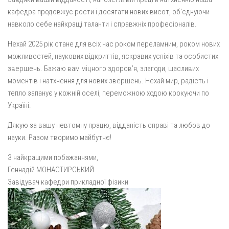
кафедра продовжує рости і досягати нових висот, об’єднуючи
навколо себе найкращі таланти і справжніх професіоналів.
Нехай 2025 рік стане для всіх нас роком переламним, роком нових
можливостей, наукових відкриттів, яскравих успіхів та особистих
звершень. Бажаю вам міцного здоров’я, злагоди, щасливих
моментів і натхнення для нових звершень. Нехай мир, радість і
тепло запанує у кожній оселі, переможною ходою крокуючи по
Україні.
Дякую за вашу невтомну працю, відданість справі та любов до
науки. Разом творимо майбутнє!
З найкращими побажаннями,
Геннадій МОНАСТИРСЬКИЙ
Завідувач кафедри прикладної фізики