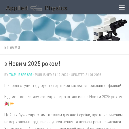
Skip to content
ВІТАЄМО
з Новим 2025 роком!
BY
ТКАЧ ВАРВАРА
· PUBLISHED
31.12.2024
· UPDATED
21.01.2026
Шановні студенти, друзі та партнери кафедри прикладної фізики!
Від імені колективу кафедри щиро вітаю вас із Новим 2025 роком!
Цей рік був непростим і важким для нас і країни, проте насиченим
на карколомні події, значні досягнення та незнані раніше виклики.
Завдяки вашій відданості, наполегливій праці й натхненню наша