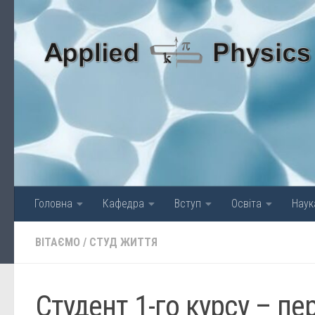
Skip to content
Головна
Кафедра
Вступ
Освіта
Наук
ВІТАЄМО
/
СТУД ЖИТТЯ
Студент 1-го курсу – п