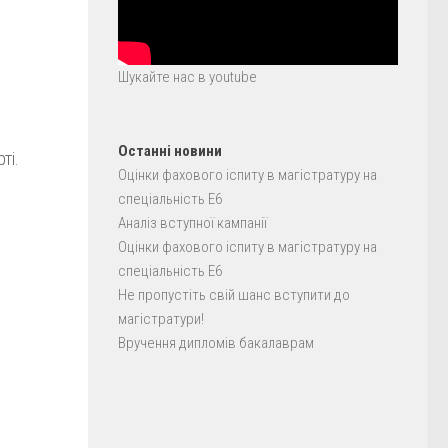
Шукайте нас в youtube
Останні новини
ті.
Оцінки фахового іспиту в магістратуру на
спеціальність E6
Аналіз вступної кампанії
Оцінки фахового іспиту в магістратуру на
спеціальність E6
Не пропустіть свій шанс вступити до
магістратури!
Вручення дипломів бакалаврам