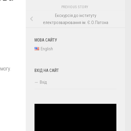
PREVIOUS STORY
Екскурсія до інституту
електрозварювання ім. Є.О.Патона
МОВА САЙТУ
English
емогу.
ВХІД НА САЙТ
Вхід