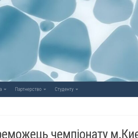
а
Партнерство
Студенту
ереможець чемпіонату м.Ки