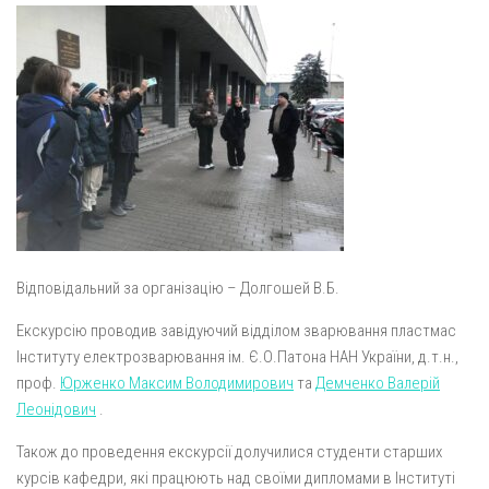
Відповідальний за організацію – Долгошей В.Б.
Екскурсію проводив завідуючий відділом зварювання пластмас
Інституту електрозварювання ім. Є.О.Патона НАН України, д.т.н.,
проф.
Юрженко Максим Володимирович
та
Демченко Валерій
Леонідович
.
Також до проведення екскурсії долучилися студенти старших
курсів кафедри, які працюють над своїми дипломами в Інституті