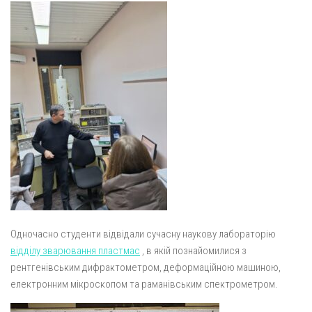
Одночасно студенти відвідали сучасну наукову лабораторію
відділу зварювання пластмас
, в якій познайомилися з
рентгенівським дифрактометром, деформаційною машиною,
електронним мікроскопом та раманівським спектрометром.