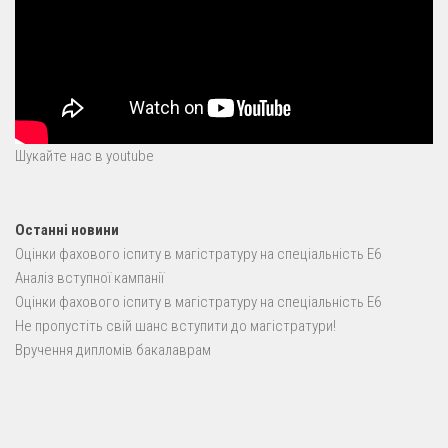
Шукайте нас в youtube
Останні новини
Оцінки фахового іспиту в магістратуру на спеціальність E6
Аналіз вступної кампанії
Оцінки фахового іспиту в магістратуру на спеціальність E6
Не пропустіть свій шанс вступити до магістратури!
Вручення дипломів бакалаврам