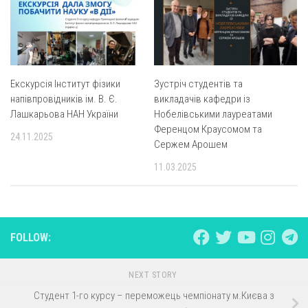
Екскурсія Інститут фізики
Зустріч студентів та
напівпровідників ім. В. Є.
викладачів кафедри із
Лашкарьова НАН України
Нобелiвськими лауреатами
Ференцом Краусомом та
24.11.2025
Сержем Арошем
11.03.2025
FOLLOW:
NEXT STORY
Студент 1-го курсу – переможець чемпіонату м.Києва з