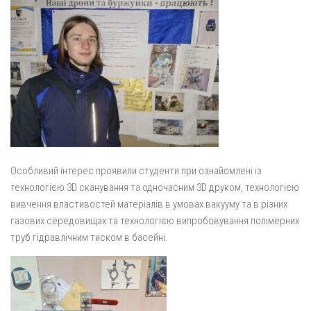
Особливий інтерес проявили студенти при ознайомлені із
технологією 3D сканування та одночасним 3D друком, технологією
вивчення властивостей матеріалів в умовах вакууму та в різних
газових середовищах та технологією випробовування полімерних
труб гідравлічним тиском в басейні.