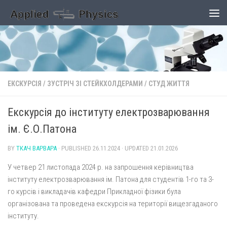
Skip to content
ЕКСКУРСІЯ
/
ЗУСТРІЧ ЗІ СТЕЙКХОЛДЕРАМИ
/
СТУД ЖИТТЯ
Екскурсія до інституту електрозварювання
ім. Є.О.Патона
BY
ТКАЧ ВАРВАРА
· PUBLISHED
26.11.2024
· UPDATED
21.01.2026
У четвер 21 листопада 2024 р. на запрошення керівництва
інституту електрозварювання ім. Патона для студентів 1-го та 3-
го курсів і викладачів кафедри Прикладної фізики була
організована та проведена екскурсія на території вищезгаданого
інституту.